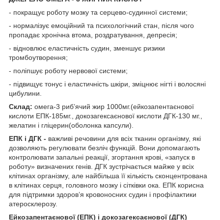
- покращує роботу мозку та серцево-судинної системи;
- нормалізує емоційний та психологічний стан, після чого
пропадає хронічна втома, роздратування, депресія;
- відновлює еластичність судин, зменшує ризики
тромбоутворення;
- поліпшує роботу нервової системи;
- підвищує тонус і еластичність шкіри, зміцнює нігті і волосяні
цибулини.
Склад:
омега-3 риб’ячий жир 1000мг.(ейкозапентаєнової
кислоти ЕПК-185мг., докозагексаєнової кислоти ДГК-130 мг.,
желатин і гліцерин(оболонка капсули).
ЕПК і ДГК -
важливі речовини для всіх тканин організму, які
дозволяють регулювати безліч функцій. Вони допомагають
контролювати запальні реакції, згортання крові, «запуск в
роботу» визначених генів. ДГК зустрічається майже у всіх
клітинах організму, але найбільша її кількість сконцентрована
в клітинах серця, головного мозку і сітківки ока. ЕПК корисна
для підтримки здоров’я кровоносних судин і профілактики
атеросклерозу.
Ейкозапентаєнової (ЕПК) і докозагексаєнової (ДГК)