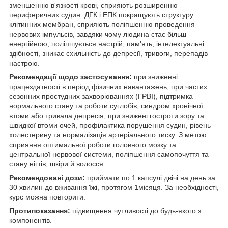
зменшенню в'язкості крові, сприяють розширенню
периферичних судин. ДГК і ЕПК покращують структуру
клітинних мембран, сприяють поліпшенню проведення
нервових імпульсів, завдяки чому людина стає більш
енергійною, поліпшується настрій, пам'ять, інтелектуальні
здібності, зникає схильність до депресії, тривоги, перепадів
настрою.
Рекомендації щодо застосування
:
при зниженні
працездатності в період фізичних навантажень, при частих
сезонних простудних захворюваннях (ГРВІ), підтримка
нормального стану та роботи суглобів, синдром хронічної
втоми або тривала депресія, при знижені гостроти зору та
швидкої втоми очей, профілактика порушення судин, рівень
холестерину та нормалізація артеріального тиску. З метою
сприяння оптимальної роботи головного мозку та
центральної нервової системи, поліпшення самопочуття та
стану нігтів, шкіри й волосся.
Рекомендовані дози:
приймати по 1 капсулі двічі на день за
30 хвилин до вживання їжі, протягом 1місяця. За необхідності,
курс можна повторити.
Протипоказання:
підвищення чутливості до будь-якого з
компонентів.