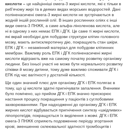
кислоти –
це найцінніші омега-3 жирні кислоти, які є тільки в
риб'ячому жирі та в деяких видах морських водоростей. Дані
поліненасичені омега-3 жирні кислоти не зустрічаються в
жодній іншій рослинній олії. В інших рослинних оліях є інші
види омега-3 ПНЖК, а саме альфа-ліноленова кислота, але
ні в одному з них немає ЕПК і ДГК.
Це саме ті жирні кислоти,
які
вкрай необхідні для побудови структури клітин головного
мозку, мають антисклеротичну дію, покращують стан шкіри.
ЕПК і ДГК – незамінний матеріал для побудови клітинних
мембран. Важливу роль ЕПК і ДГК поліненасичені жирні
кислоти відіграють вже на самому початку розвитку організму
людини. Без їхньої участі не може бути нормального розвитку
сітківки й мозку дитини, тому дуже важливо споживати ДГК і
ЕПК під час вагітності у достатній кількості.
Ще один значний плюс для організму ДГК і ЕПК полягає в
тому, що ці кислоти здатні пригнічувати запалення. Вченими
було помічено, що прийом ДГК і ЕПК значно прискорює
настання процесу покращення у пацієнтів з суглобовими
захворюваннями. При надходженні до організму ДГК і ЕПК
жирних кислот відбувається пригнічення синтезу «шкідливих»
ліпопротеїдів, покращується їх виділення з жовчі. ДГК і ЕПК
омега-3 ПНЖК сприяють подовженню періоду згортання
крові, зменшенню склеювальної здатності тромбоцитів і