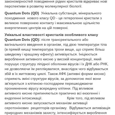
закономірностей поводження рідких кристалів відкриває нові
перспективи в розвитку молеку­лярної біології.
Quantum Dots (QD)
Унікальна субстанція, мінерального
походження нового класу QD - це гетерогенні кристали з
великою поверхнею контакту і максимальною щільністю
енергетичних центрів на цій поверхні.
Унікальні властивості кристалів особливого класу
Quantum Dots (QD):
після трансректального або
вагінального введення в організм, під дією температури тіла
(в прямій кишці температура трохи вище, що сприяє більш
швидкому і кращому ефекту) активізується. Ініціюється
вироблення активного кисню у високій концентрації, який
порушує структуру ліпідної оболонки вірусів і їх ДНК або РНК,
не дозволяючи їм реплікуватися, внаслідок чого відбувається
збій в їх життєвому циклі. Також АФК (активні форми кисню)
сприяють зміні структури вірусів, за допомогою якої вони
зв'язуються з клітиною-господарем перешкоджаючи
проникненню вірусу всередину клітини. Під впливом
активного кисню припиняються практично всі екзогенні і
ендогенні інтоксикації. Крім того, під впливом
активного кисню запускається механізм активації
серотонінових рецепторів організму. Відбувається активізація
природних механізмів захисту, інтенсифікується вироблення