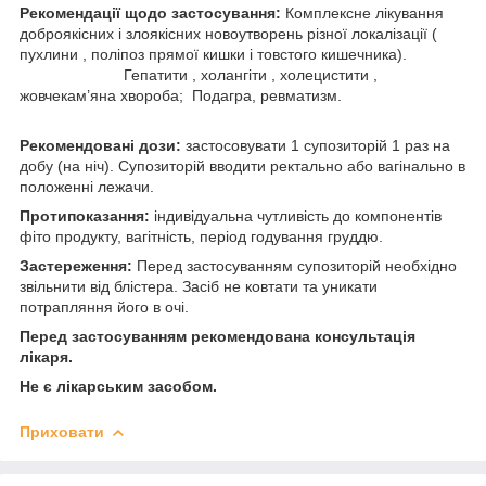
Рекомендації щодо застосування:
Комплексне лікування
доброякісних і злоякісних новоутворень різної локалізації (
пухлини , поліпоз прямої кишки і товстого кишечника).
Гепатити , холангіти , холецистити ,
жовчекам’яна хвороба; Подагра, ревматизм.
Рекомендовані дози:
застосовувати 1 супозиторій 1 раз на
добу (на ніч). Супозиторій вводити ректально або вагінально в
положенні лежачи.
Протипоказання:
індивідуальна чутливість до компонентів
фіто продукту, вагітність, період годування груддю.
Застереження:
Перед застосуванням супозиторій необхідно
звільнити від блістера. Засіб не ковтати та уникати
потрапляння його в очі.
Перед застосуванням рекомендована консультація
лікаря.
Не є лікарським засобом.
Приховати