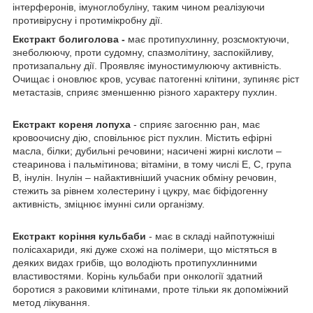
інтерферонів, імуноглобуліну, таким чином реалізуючи
противірусну і протимікробну дії.
Екстракт болиголова -
має протипухлинну, розсмоктуючи,
знеболюючу, проти судомну, спазмолітину, заспокійливу,
протизапальну дії. Проявляє імуностимулюючу активність.
Очищає і оновлює кров, усуває патогенні клітини, зупиняє ріст
метастазів, сприяє зменшенню різного характеру пухлин.
Екстракт кореня лопуха
- сприяє загоєнню ран, має
кровоочисну дію, сповільнює ріст пухлин. Містить ефірні
масла, білки; дубильні речовини; насичені жирні кислоти –
стеаринова і пальмітинова; вітаміни, в тому числі Е, С, група
В, інулін. Інулін – найактивніший учасник обміну речовин,
стежить за рівнем холестерину і цукру, має біфідогенну
активність, зміцнює імунні сили організму.
Екстракт коріння кульбаби
- має в складі найпотужніші
полісахариди, які дуже схожі на полімери, що містяться в
деяких видах грибів, що володіють протипухлинними
властивостями. Корінь кульбаби при онкології здатний
боротися з раковими клітинами, проте тільки як допоміжний
метод лікування.