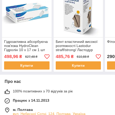
Гідроактивна абсорбуюча
Бинт еластичний високої
Фіто
пов'язка HydroClean
розтяжності Lastodur
Гідролін 10 х 17 см 1 шт
straff/strong/ Ластодур
тугий 10см х 7м 1шт
498,96
485,76
290
₴
₴
627,48 ₴
610,88 ₴
Купити
Купити
Про нас
100% позитивних з 70 відгуків за рік
Працює з 14.11.2013
м. Полтава
вул. Небесної Сотні, 124, Полтава, Україна