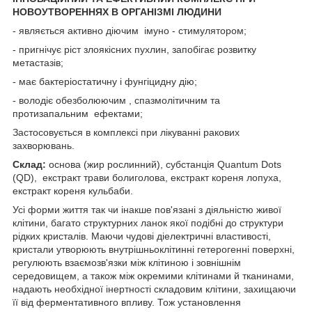
НОВОУТВОРЕННЯХ В ОРГАНІЗМІ ЛЮДИНИ
- являється активно діючим імуно - стимулятором;
- пригнічує ріст злоякісних пухлин, запобігає розвитку
метастазів;
- має бактеріостатичну і фунгіцидну дію;
- володіє обезболюючим , спазмолітичним та
протизапальним ефектами;
Застосовується в комплексі при лікуванні ракових
захворювань.
Склад:
основа (жир рослинний), субстанція Quantum Dots
(QD), екстракт трави болиголова, екстракт кореня лопуха,
екстракт кореня кульбаби.
Усі форми життя так чи інакше пов'язані з діяльністю жи­вої
клітини, багато структурних ланок якої подібні до структури
рідких кристалів. Маючи чудові діелектричні властивості,
кристали утворюють внутрішньоклітинні гетерогенні поверхні,
регулюють взаємозв'язки між клітиною і зовнішнім
середовищем, а також між окремими клітинами й тканинами,
надають необ­хідної інертності складовим клітини, захищаючи
її від фермента­тивного впливу. Тож установлення