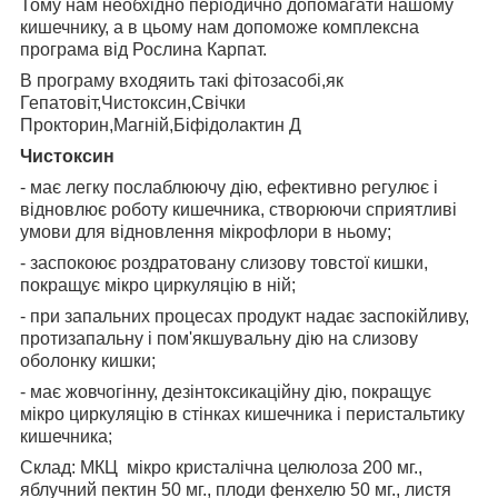
Тому нам необхідно періодично допомагати нашому
кишечнику, а в цьому нам допоможе комплексна
програма від Рослина Карпат.
В програму входяить такі фітозасобі,як
Гепатовіт,Чистоксин,Свічки
Прокторин,Магній,Біфідолактин Д
Чистоксин
- має легку послаблюючу дію, ефективно регулює і
відновлює роботу кишечника, створюючи сприятливі
умови для відновлення мікрофлори в ньому;
- заспокоює роздратовану слизову товстої кишки,
покращує мікро циркуляцію в ній;
- при запальних процесах продукт надає заспокійливу,
протизапальну і пом'якшувальну дію на слизову
оболонку кишки;
- має жовчогінну, дезінтоксикаційну дію, покращує
мікро циркуляцію в стінках кишечника і перистальтику
кишечника;
Склад: МКЦ мікро кристалічна целюлоза 200 мг.,
яблучний пектин 50 мг., плоди фенхелю 50 мг., листя