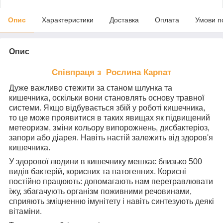
Опис
Характеристики
Доставка
Оплата
Умови п
Опис
Співпраця з Рослина Карпат
Дуже важливо стежити за станом шлунка та
кишечника, оскільки вони становлять основу травної
системи. Якщо відбувається збій у роботі кишечника,
то це може проявитися в таких явищах як підвищений
метеоризм, зміни кольору випорожнень, дисбактеріоз,
запори або діарея. Навіть настій залежить від здоров'я
кишечника.
У здорової людини в кишечнику мешкає близько 500
видів бактерій, корисних та патогенних. Корисні
постійно працюють: допомагають нам перетравлювати
їжу, збагачують організм поживними речовинами,
сприяють зміцненню імунітету і навіть синтезують деякі
вітаміни.