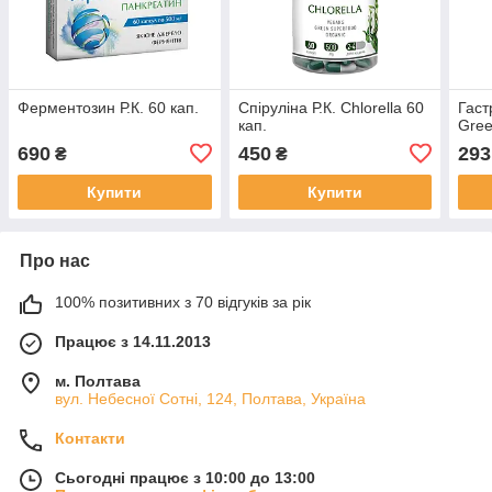
Ферментозин Р.К. 60 кап.
Спіруліна Р.К. Chlorella 60
Гаст
кап.
Gree
690
450
293
₴
₴
Купити
Купити
Про нас
100% позитивних з 70 відгуків за рік
Працює з 14.11.2013
м. Полтава
вул. Небесної Сотні, 124, Полтава, Україна
Контакти
Сьогодні працює з 10:00 до 13:00