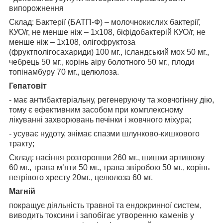
випорожнення
Склад: Бактерії (БАТП-Ф) – молочнокислих бактерії̆,
КУО/г, не менше ніж – 1х108, біфідобактерій КУО/г, не
менше ніж – 1х108, олігофруктоза
(фруктполігосахариди) 100 мг., ісландський мох 50 мг.,
чебрець 50 мг., корінь аіру болотного 50 мг., плоди
топінамбуру 70 мг., целюлоза.
Гепатовіт
- має антибактеріальну, регенеруючу та жовчогінну дію,
тому є ефективним засобом при комплексному
лікуванні захворювань печінки і жовчного міхура;
- усуває нудоту, знімає спазми шлунково-кишкового
тракту;
Склад: насіння розторопши 260 мг., шишки артишоку
60 мг., трава м’яти 50 мг., трава звіробою 50 мг., корінь
петрівого хресту 20мг., целюлоза 60 мг.
Магній
покращує діяльність травної та ендокринної систем,
виводить токсини і запобігає утворенню каменів у