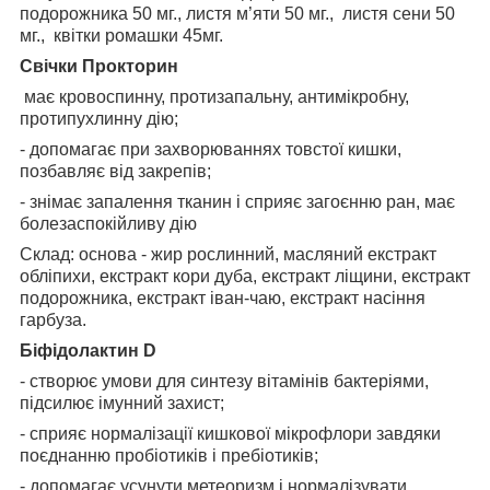
подорожника 50 мг., листя м’яти 50 мг., листя сени 50
мг., квітки ромашки 45мг.
Свічки Прокторин
має кровоспинну, протизапальну, антимікробну,
протипухлинну дію;
- допомагає при захворюваннях товстої кишки,
позбавляє від закрепів;
- знімає запалення тканин і сприяє загоєнню ран, має
болезаспокійливу дію
Склад: основа - жир рослинний, масляний екстракт
обліпихи, екстракт кори дуба, екстракт ліщини, екстракт
подорожника, екстракт іван-чаю, екстракт насіння
гарбуза.
Біфідолактин D
- створює умови для синтезу вітамінів бактеріями,
підсилює імунний захист;
- сприяє нормалізації кишкової мікрофлори завдяки
поєднанню пробіотиків і пребіотиків;
- допомагає усунути метеоризм і нормалізувати