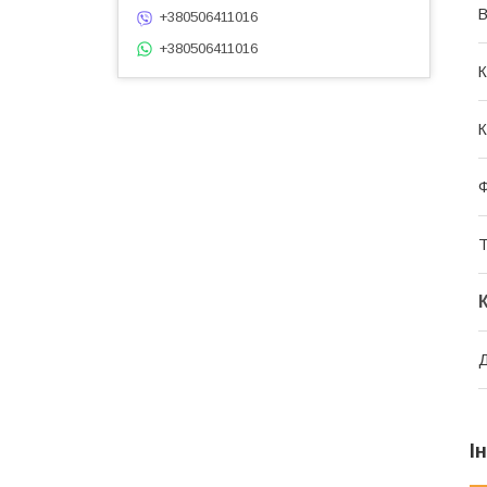
В
+380506411016
+380506411016
К
К
Ф
Т
Д
І