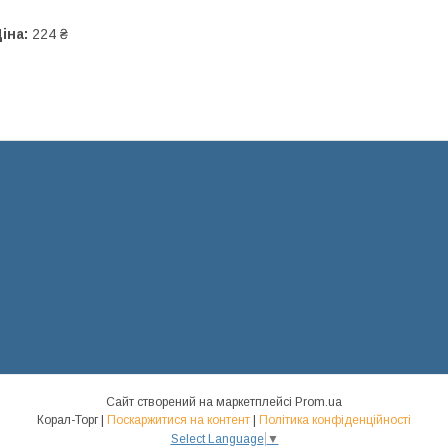
іна:
224 ₴
Сайт створений на маркетплейсі
Prom.ua
Корал-Торг |
Поскаржитися на контент
|
Політика конфіденційності
Select Language
▼