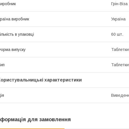
иробник
Грін-Віза
раїна виробник
Україна
ількість в упаковці
60 шт.
орма випуску
Таблетки
ип
Таблетки
Користувальницькі характеристики
ія
Виведенн
нформація для замовлення