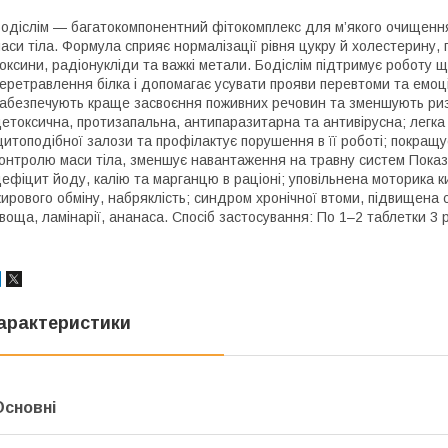
одіслім — багатокомпонентний фітокомплекс для м’якого очищення
аси тіла. Формула сприяє нормалізації рівня цукру й холестерину, 
оксини, радіонукліди та важкі метали. Бодіслім підтримує роботу 
еретравлення білка і допомагає усувати прояви перевтоми та емо
абезпечують краще засвоєння поживних речовин та зменшують ризик
етоксична, протизапальна, антипаразитарна та антивірусна; легка
итоподібної залози та профілактує порушення в її роботі; покращує
онтролю маси тіла, зменшує навантаження на травну систем Показа
ефіцит йоду, калію та марганцю в раціоні; уповільнена моторика 
ирового обміну, набряклість; синдром хронічної втоми, підвищена с
воща, ламінарії, ананаса. Спосіб застосування: По 1–2 таблетки 3 
арактеристики
Основні