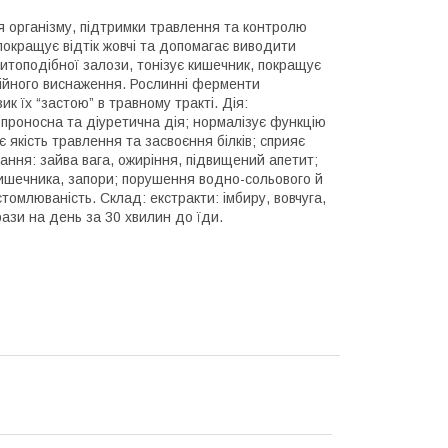
 організму, підтримки травлення та контролю
покращує відтік жовчі та допомагає виводити
щитоподібної залози, тонізує кишечник, покращує
ційного виснаження. Рослинні ферменти
 їх “застою” в травному тракті. Дія:
 проносна та діуретична дія; нормалізує функцію
 якість травлення та засвоєння білків; сприяє
ння: зайва вага, ожиріння, підвищений апетит;
кишечника, запори; порушення водно-сольового й
томлюваність. Склад: екстракти: імбиру, вовчуга,
рази на день за 30 хвилин до їди.