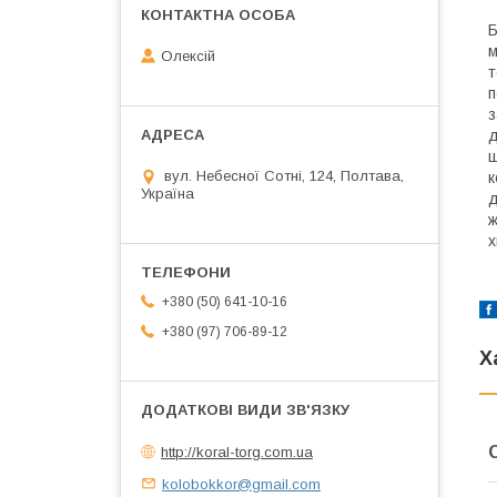
Б
м
Олексій
т
п
з
д
щ
вул. Небесної Сотні, 124, Полтава,
к
Україна
д
ж
х
+380 (50) 641-10-16
+380 (97) 706-89-12
Х
http://koral-torg.com.ua
kolobokkor@gmail.com