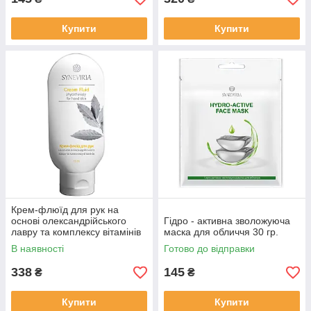
Купити
Купити
Крем-флюїд для рук на
основі олександрійського
Гідро - активна зволожуюча
лавру та комплексу вітамінів
маска для обличчя 30 гр.
115 мл.
В наявності
Готово до відправки
338
145
₴
₴
Купити
Купити