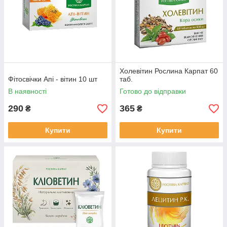
Холевітин Рослина Карпат 60
Фітосвічки Апі - вітин 10 шт
таб.
В наявності
Готово до відправки
290
365
₴
₴
Купити
Купити