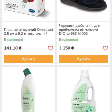
Черевики діабетичні, для
Пластир фіксуючий Omniplast
проблемних ніг чоловічі
2,5 см х 9,2 м текстильний
DrOrto 986 M 003
В наявності
В наявності
141,10
3 150
₴
₴
Купити
Купити