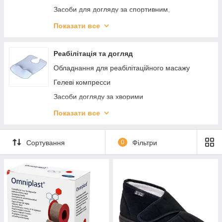
Засоби для догляду за спортивним,
мембранним одягом
Показати все
Б'юті-ґаджети та прилади
Фітнес і спортивний інвентар
Реабілітація та догляд
Засоби догляду за взуттям
Обладнання для реабілітаційного масажу
Аксесуари для взуття
Гелеві компресси
Засоби догляду за хворими
Паличка для ходьби (Трість)
Показати все
Милиці
Приладдя для ванни
Сортування
0
Фільтри
Перевязочные средства и уход за ранами