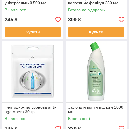
універсальний 500 мл
волосяних фолікул 250 мл.
В наявності
Готово до відправки
245
399
₴
₴
Купити
Купити
Пептидно-гіалуронова anti-
Засіб для миття підлоги 1000
age маска 30 гр.
мл
В наявності
В наявності
145
320
₴
₴