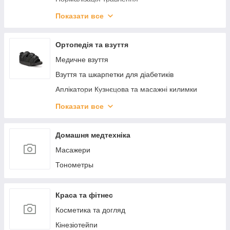
ЕКО_ ДІМ
Показати все
КРАСА
КОСМІТИЧНІ БАЛЬЗАМІ
Ортопедія та взуття
ЗДОРОВ'Я
Медичне взуття
Взуття та шкарпетки для діабетиків
Аплікатори Кузнєцова та масажні килимки
Вальгусні шини, міжпальцеві перегородки
Показати все
Післяопераційне взуття
Ортопедичне взуття для дітей
Домашня медтехніка
Подушки ортопедичні
Масажери
Устілки та підп'ятки
Тонометры
Краса та фітнес
Косметика та догляд
Кінезіотейпи