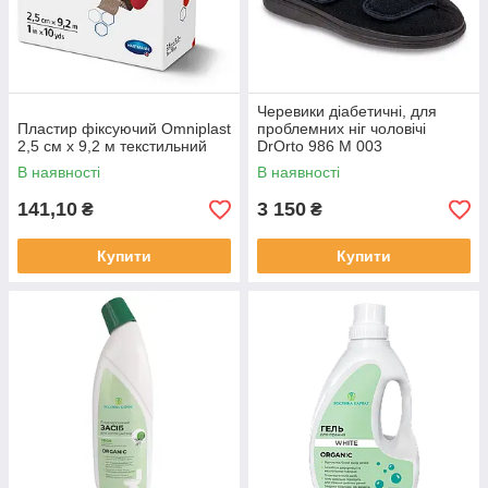
Черевики діабетичні, для
Пластир фіксуючий Omniplast
проблемних ніг чоловічі
2,5 см х 9,2 м текстильний
DrOrto 986 M 003
В наявності
В наявності
141,10
3 150
₴
₴
Купити
Купити