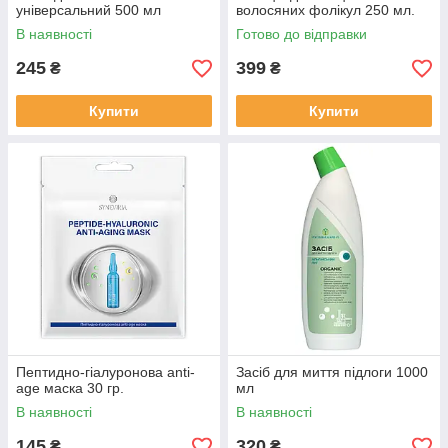
універсальний 500 мл
волосяних фолікул 250 мл.
В наявності
Готово до відправки
245
399
₴
₴
Купити
Купити
Пептидно-гіалуронова anti-
Засіб для миття підлоги 1000
age маска 30 гр.
мл
В наявності
В наявності
145
320
₴
₴