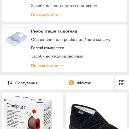
Засоби для догляду за спортивним,
мембранним одягом
Показати все
Б'юті-ґаджети та прилади
Фітнес і спортивний інвентар
Реабілітація та догляд
Засоби догляду за взуттям
Обладнання для реабілітаційного масажу
Аксесуари для взуття
Гелеві компресси
Засоби догляду за хворими
Паличка для ходьби (Трість)
Показати все
Милиці
Приладдя для ванни
Сортування
0
Фільтри
Перевязочные средства и уход за ранами