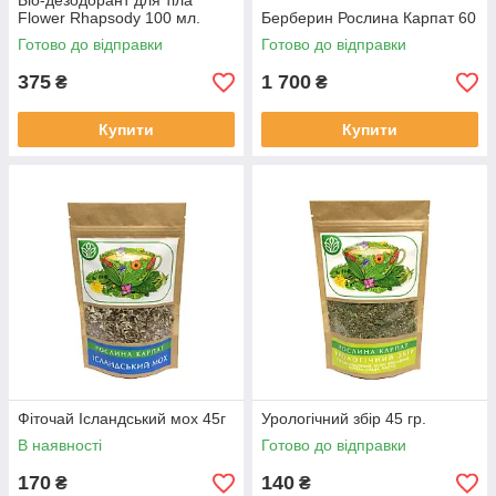
Біо-дезодорант для тіла
Flower Rhapsody 100 мл.
Берберин Рослина Карпат 60
Готово до відправки
Готово до відправки
375
1 700
₴
₴
Купити
Купити
Фіточай Ісландський мох 45г
Урологічний збір 45 гр.
В наявності
Готово до відправки
170
140
₴
₴