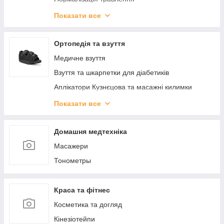
ЕКО_ ДІМ
Показати все
КРАСА
КОСМІТИЧНІ БАЛЬЗАМІ
Ортопедія та взуття
ЗДОРОВ'Я
Медичне взуття
Взуття та шкарпетки для діабетиків
Аплікатори Кузнєцова та масажні килимки
Вальгусні шини, міжпальцеві перегородки
Показати все
Післяопераційне взуття
Ортопедичне взуття для дітей
Домашня медтехніка
Подушки ортопедичні
Масажери
Устілки та підп'ятки
Тонометры
Краса та фітнес
Косметика та догляд
Кінезіотейпи