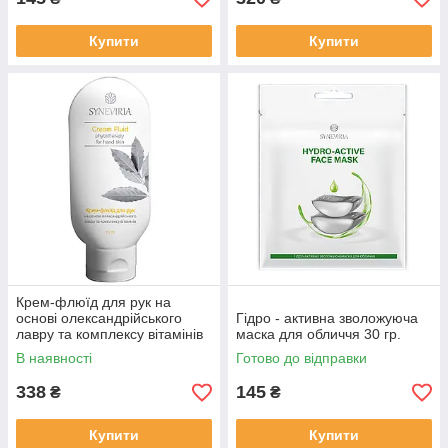
Купити
Купити
Крем-флюїд для рук на
основі олександрійського
Гідро - активна зволожуюча
лавру та комплексу вітамінів
маска для обличчя 30 гр.
115 мл.
В наявності
Готово до відправки
338
145
₴
₴
Купити
Купити