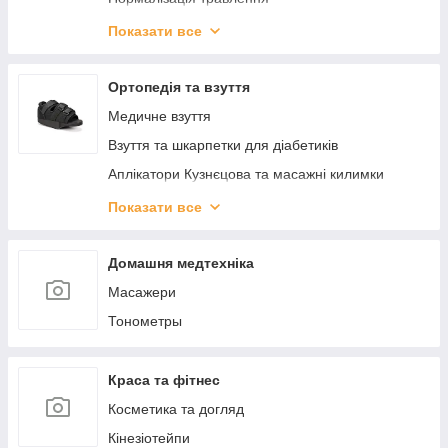
ЕКО_ ДІМ
Показати все
КРАСА
КОСМІТИЧНІ БАЛЬЗАМІ
Ортопедія та взуття
ЗДОРОВ'Я
Медичне взуття
Взуття та шкарпетки для діабетиків
Аплікатори Кузнєцова та масажні килимки
Вальгусні шини, міжпальцеві перегородки
Показати все
Післяопераційне взуття
Ортопедичне взуття для дітей
Домашня медтехніка
Подушки ортопедичні
Масажери
Устілки та підп'ятки
Тонометры
Краса та фітнес
Косметика та догляд
Кінезіотейпи