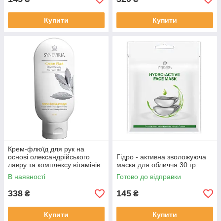
Купити
Купити
Крем-флюїд для рук на
основі олександрійського
Гідро - активна зволожуюча
лавру та комплексу вітамінів
маска для обличчя 30 гр.
115 мл.
В наявності
Готово до відправки
338
145
₴
₴
Купити
Купити