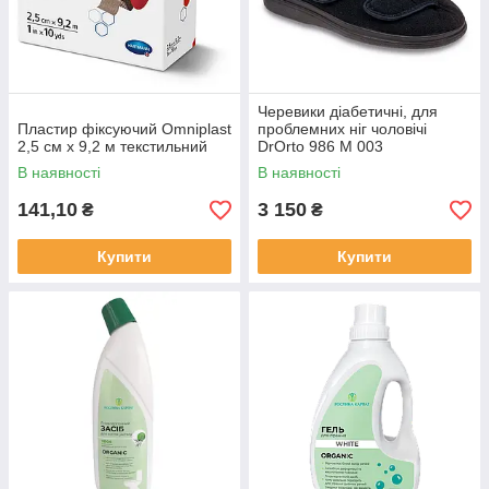
Черевики діабетичні, для
Пластир фіксуючий Omniplast
проблемних ніг чоловічі
2,5 см х 9,2 м текстильний
DrOrto 986 M 003
В наявності
В наявності
141,10
3 150
₴
₴
Купити
Купити