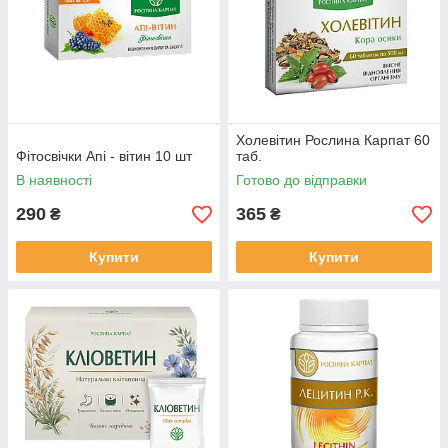
Холевітин Рослина Карпат 60
Фітосвічки Апі - вітин 10 шт
таб.
В наявності
Готово до відправки
290
365
₴
₴
Купити
Купити