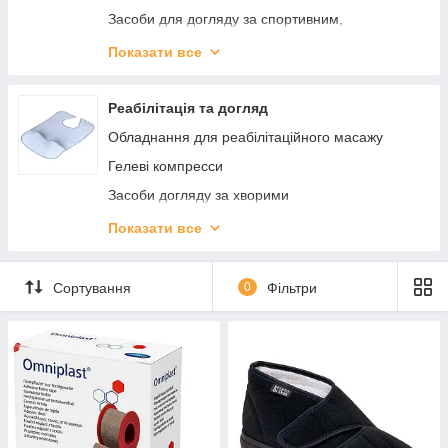
Засоби для догляду за спортивним,
мембранним одягом
Показати все
Б'юті-ґаджети та прилади
Фітнес і спортивний інвентар
Реабілітація та догляд
Засоби догляду за взуттям
Обладнання для реабілітаційного масажу
Аксесуари для взуття
Гелеві компресси
Засоби догляду за хворими
Паличка для ходьби (Трість)
Показати все
Милиці
Приладдя для ванни
Сортування
0
Фільтри
Перевязочные средства и уход за ранами