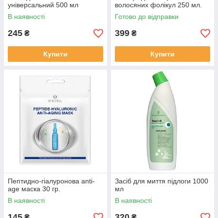
універсальний 500 мл
волосяних фолікул 250 мл.
В наявності
Готово до відправки
245
399
₴
₴
Купити
Купити
Пептидно-гіалуронова anti-
Засіб для миття підлоги 1000
age маска 30 гр.
мл
В наявності
В наявності
145
320
₴
₴