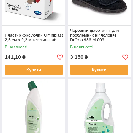
Черевики діабетичні, для
Пластир фіксуючий Omniplast
проблемних ніг чоловічі
2,5 см х 9,2 м текстильний
DrOrto 986 M 003
В наявності
В наявності
141,10
3 150
₴
₴
Купити
Купити