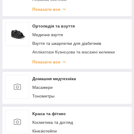
ЕКО_ ДІМ
Показати все
КРАСА
КОСМІТИЧНІ БАЛЬЗАМІ
Ортопедія та взуття
ЗДОРОВ'Я
Медичне взуття
Взуття та шкарпетки для діабетиків
Аплікатори Кузнєцова та масажні килимки
Вальгусні шини, міжпальцеві перегородки
Показати все
Післяопераційне взуття
Ортопедичне взуття для дітей
Домашня медтехніка
Подушки ортопедичні
Масажери
Устілки та підп'ятки
Тонометры
Краса та фітнес
Косметика та догляд
Кінезіотейпи