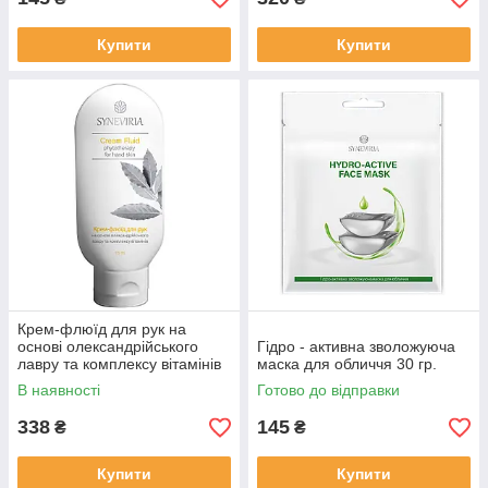
Купити
Купити
Крем-флюїд для рук на
основі олександрійського
Гідро - активна зволожуюча
лавру та комплексу вітамінів
маска для обличчя 30 гр.
115 мл.
В наявності
Готово до відправки
338
145
₴
₴
Купити
Купити