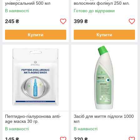
універсальний 500 мл
волосяних фолікул 250 мл.
В наявності
Готово до відправки
245
399
₴
₴
Купити
Купити
Пептидно-гіалуронова anti-
Засіб для миття підлоги 1000
age маска 30 гр.
мл
В наявності
В наявності
145
320
₴
₴