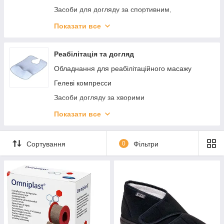
Засоби для догляду за спортивним,
мембранним одягом
Показати все
Б'юті-ґаджети та прилади
Фітнес і спортивний інвентар
Реабілітація та догляд
Засоби догляду за взуттям
Обладнання для реабілітаційного масажу
Аксесуари для взуття
Гелеві компресси
Засоби догляду за хворими
Паличка для ходьби (Трість)
Показати все
Милиці
Приладдя для ванни
Сортування
0
Фільтри
Перевязочные средства и уход за ранами