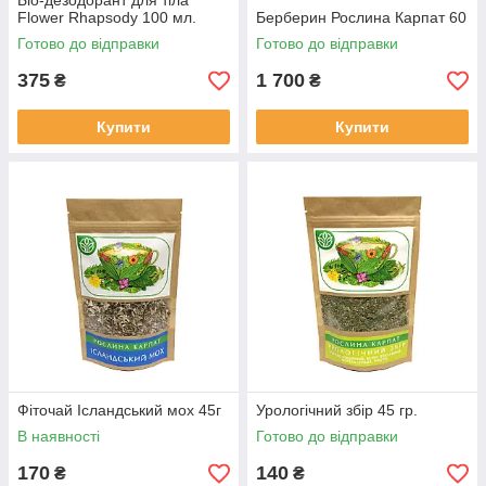
Біо-дезодорант для тіла
Flower Rhapsody 100 мл.
Берберин Рослина Карпат 60
Готово до відправки
Готово до відправки
375
1 700
₴
₴
Купити
Купити
Фіточай Ісландський мох 45г
Урологічний збір 45 гр.
В наявності
Готово до відправки
170
140
₴
₴