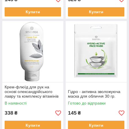
Купити
Купити
Крем-флюїд для рук на
основі олександрійського
Гідро - активна зволожуюча
лавру та комплексу вітамінів
маска для обличчя 30 гр.
115 мл.
В наявності
Готово до відправки
338
145
₴
₴
Купити
Купити