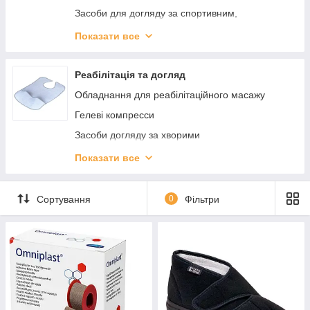
Засоби для догляду за спортивним,
мембранним одягом
Показати все
Б'юті-ґаджети та прилади
Фітнес і спортивний інвентар
Реабілітація та догляд
Засоби догляду за взуттям
Обладнання для реабілітаційного масажу
Аксесуари для взуття
Гелеві компресси
Засоби догляду за хворими
Паличка для ходьби (Трість)
Показати все
Милиці
Приладдя для ванни
Сортування
0
Фільтри
Перевязочные средства и уход за ранами