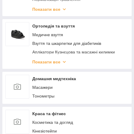
ЕКО_ ДІМ
Показати все
КРАСА
КОСМІТИЧНІ БАЛЬЗАМІ
Ортопедія та взуття
ЗДОРОВ'Я
Медичне взуття
Взуття та шкарпетки для діабетиків
Аплікатори Кузнєцова та масажні килимки
Вальгусні шини, міжпальцеві перегородки
Показати все
Післяопераційне взуття
Ортопедичне взуття для дітей
Домашня медтехніка
Подушки ортопедичні
Масажери
Устілки та підп'ятки
Тонометры
Краса та фітнес
Косметика та догляд
Кінезіотейпи