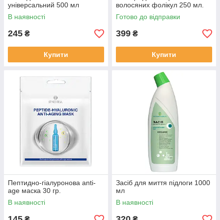
універсальний 500 мл
волосяних фолікул 250 мл.
В наявності
Готово до відправки
245
399
₴
₴
Купити
Купити
Пептидно-гіалуронова anti-
Засіб для миття підлоги 1000
age маска 30 гр.
мл
В наявності
В наявності
145
320
₴
₴