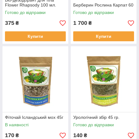
Біо-дезодорант для тіла
Flower Rhapsody 100 мл.
Берберин Рослина Карпат 60
Готово до відправки
Готово до відправки
375
1 700
₴
₴
Купити
Купити
Фіточай Ісландський мох 45г
Урологічний збір 45 гр.
В наявності
Готово до відправки
170
140
₴
₴