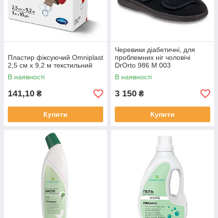
Черевики діабетичні, для
Пластир фіксуючий Omniplast
проблемних ніг чоловічі
2,5 см х 9,2 м текстильний
DrOrto 986 M 003
В наявності
В наявності
141,10
3 150
₴
₴
Купити
Купити