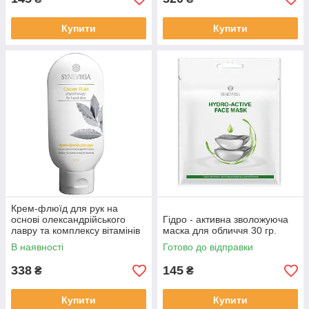
Купити
Купити
Крем-флюїд для рук на
основі олександрійського
Гідро - активна зволожуюча
лавру та комплексу вітамінів
маска для обличчя 30 гр.
115 мл.
В наявності
Готово до відправки
338
145
₴
₴
Купити
Купити