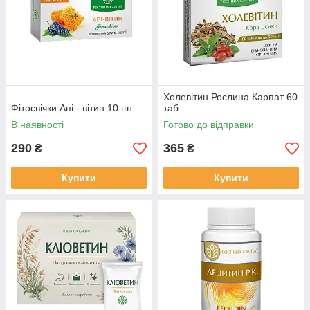
Холевітин Рослина Карпат 60
Фітосвічки Апі - вітин 10 шт
таб.
В наявності
Готово до відправки
290
365
₴
₴
Купити
Купити