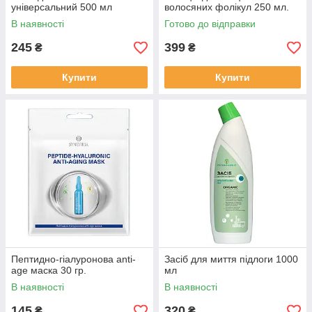
універсальний 500 мл
волосяних фолікул 250 мл.
В наявності
Готово до відправки
245
399
₴
₴
Купити
Купити
Пептидно-гіалуронова anti-
Засіб для миття підлоги 1000
age маска 30 гр.
мл
В наявності
В наявності
145
320
₴
₴