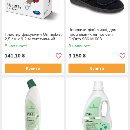
Черевики діабетичні, для
Пластир фіксуючий Omniplast
проблемних ніг чоловічі
2,5 см х 9,2 м текстильний
DrOrto 986 M 003
В наявності
В наявності
141,10
3 150
₴
₴
Купити
Купити