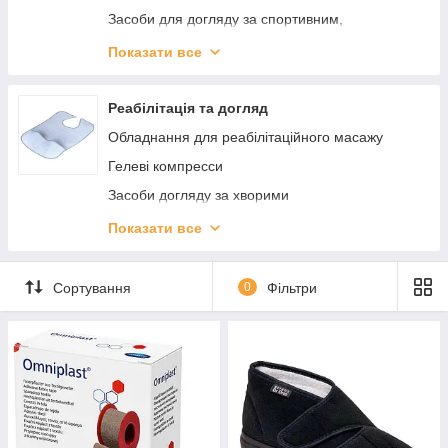
Засоби для догляду за спортивним,
мембранним одягом
Показати все
Б'юті-ґаджети та прилади
Фітнес і спортивний інвентар
Реабілітація та догляд
Засоби догляду за взуттям
Обладнання для реабілітаційного масажу
Аксесуари для взуття
Гелеві компресси
Засоби догляду за хворими
Паличка для ходьби (Трість)
Показати все
Милиці
Приладдя для ванни
Сортування
0
Фільтри
Перевязочные средства и уход за ранами