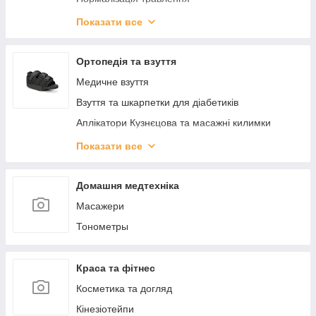
ЕКО_ ДІМ
Показати все
КРАСА
КОСМІТИЧНІ БАЛЬЗАМІ
Ортопедія та взуття
ЗДОРОВ'Я
Медичне взуття
Взуття та шкарпетки для діабетиків
Аплікатори Кузнєцова та масажні килимки
Вальгусні шини, міжпальцеві перегородки
Показати все
Післяопераційне взуття
Ортопедичне взуття для дітей
Домашня медтехніка
Подушки ортопедичні
Масажери
Устілки та підп'ятки
Тонометры
Краса та фітнес
Косметика та догляд
Кінезіотейпи