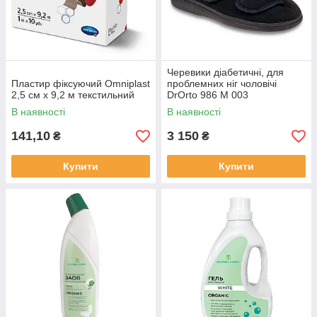
Черевики діабетичні, для
Пластир фіксуючий Omniplast
проблемних ніг чоловічі
2,5 см х 9,2 м текстильний
DrOrto 986 M 003
В наявності
В наявності
141,10
3 150
₴
₴
Купити
Купити