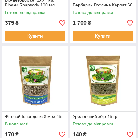
Біо-дезодорант для тіла
Flower Rhapsody 100 мл.
Берберин Рослина Карпат 60
Готово до відправки
Готово до відправки
375
1 700
₴
₴
Купити
Купити
Фіточай Ісландський мох 45г
Урологічний збір 45 гр.
В наявності
Готово до відправки
170
140
₴
₴