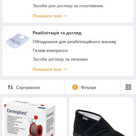
Засоби для догляду за спортивним,
мембранним одягом
Показати все
Б'юті-ґаджети та прилади
Фітнес і спортивний інвентар
Реабілітація та догляд
Засоби догляду за взуттям
Обладнання для реабілітаційного масажу
Аксесуари для взуття
Гелеві компресси
Засоби догляду за хворими
Паличка для ходьби (Трість)
Показати все
Милиці
Приладдя для ванни
Сортування
0
Фільтри
Перевязочные средства и уход за ранами