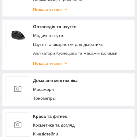
ЕКО_ ДІМ
Показати все
КРАСА
КОСМІТИЧНІ БАЛЬЗАМІ
Ортопедія та взуття
ЗДОРОВ'Я
Медичне взуття
Взуття та шкарпетки для діабетиків
Аплікатори Кузнєцова та масажні килимки
Вальгусні шини, міжпальцеві перегородки
Показати все
Післяопераційне взуття
Ортопедичне взуття для дітей
Домашня медтехніка
Подушки ортопедичні
Масажери
Устілки та підп'ятки
Тонометры
Краса та фітнес
Косметика та догляд
Кінезіотейпи