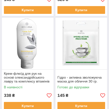
Купити
Купити
Крем-флюїд для рук на
основі олександрійського
Гідро - активна зволожуюча
лавру та комплексу вітамінів
маска для обличчя 30 гр.
115 мл.
В наявності
Готово до відправки
338
145
₴
₴
Купити
Купити