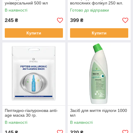
універсальний 500 мл
волосяних фолікул 250 мл.
В наявності
Готово до відправки
245
399
₴
₴
Купити
Купити
Пептидно-гіалуронова anti-
Засіб для миття підлоги 1000
age маска 30 гр.
мл
В наявності
В наявності
145
320
₴
₴